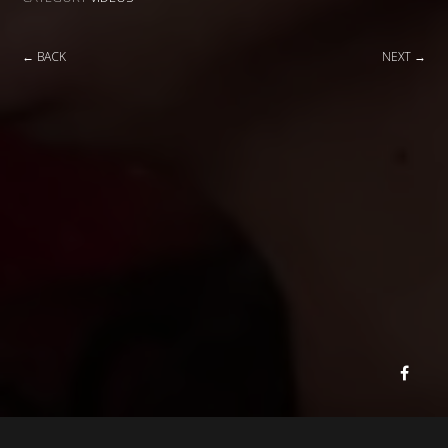
← BACK
NEXT →